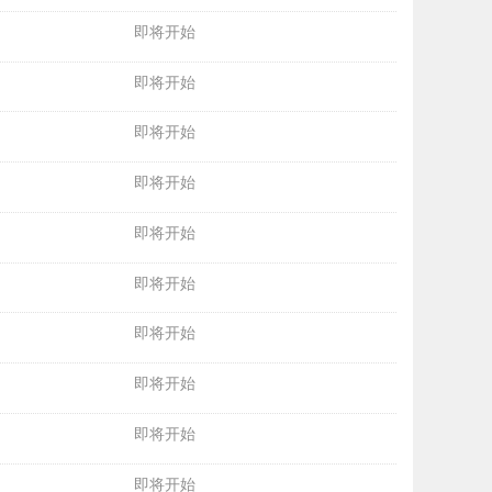
即将开始
即将开始
即将开始
即将开始
即将开始
即将开始
即将开始
即将开始
即将开始
即将开始