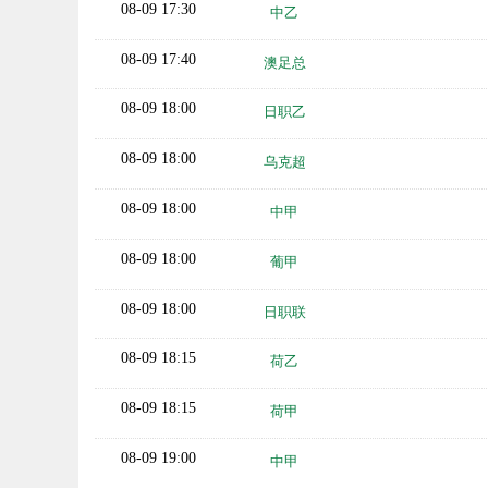
08-09 17:30
中乙
08-09 17:40
澳足总
08-09 18:00
日职乙
08-09 18:00
乌克超
08-09 18:00
中甲
08-09 18:00
葡甲
08-09 18:00
日职联
08-09 18:15
荷乙
08-09 18:15
荷甲
08-09 19:00
中甲