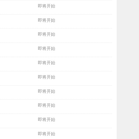
即将开始
即将开始
即将开始
即将开始
即将开始
即将开始
即将开始
即将开始
即将开始
即将开始