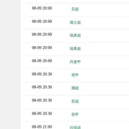
08-09 20:00
芬超
08-09 20:00
瑞士超
08-09 20:00
瑞典超
08-09 20:00
瑞典超
08-09 20:00
丹麦甲
08-09 20:30
荷甲
08-09 20:30
挪超
08-09 20:30
苏超
08-09 20:30
荷甲
08-09 21:00
拉脱超