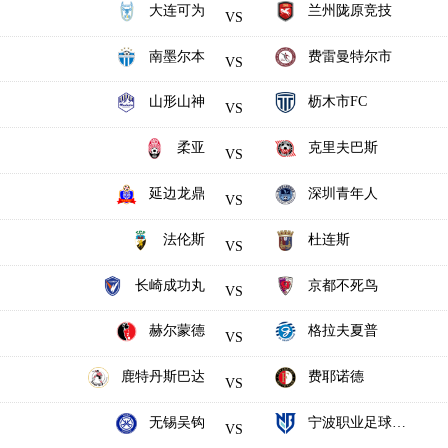
大连可为
兰州陇原竞技
VS
南墨尔本
费雷曼特尔市
VS
山形山神
枥木市FC
VS
柔亚
克里夫巴斯
VS
延边龙鼎
深圳青年人
VS
法伦斯
杜连斯
VS
长崎成功丸
京都不死鸟
VS
赫尔蒙德
格拉夫夏普
VS
鹿特丹斯巴达
费耶诺德
VS
无锡吴钩
宁波职业足球俱乐部
VS